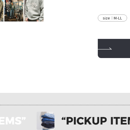
size：M-LL