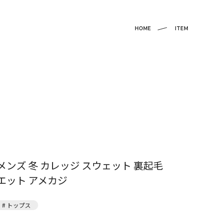
HOME
ITEM
メンズ 冬 カレッジ スウェット 裏起毛
エット アメカジ
# トップス